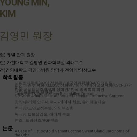
YOUNG MIN,
KIM
김영민 원장
현) 유밸 안과 원장
현) 가천대학교 길병원 안과학교실 외래교수
전)건양대학교 김안과병원 망막과 전임의/임상교수
학회활동
대한안과학회(KOS) 정회원 / 미국안과학회(AAO) 정회원
한국 외안부 학회(KEEDS) 정회원 / 한국 백내장굴절학회(KSCRS) 정
회원
한국 콘택트렌즈연구회 정회원/ 한국 망막학회 회원
대한 검안학회 정회원
Lucid RGP & Ortho-K lens Best skilled Doctor
Schwind Amaris laser Authorized-Premium Refractive Surgeon
망막/유리체 안구내 주사/레이져 치료, 유리체절제술
백내장/노안교정수술, 외안부질환
녹내장 밸브삽입술, 레이져 수술
렌즈 : 드림렌즈/RGP렌즈
논문
A Case of Histiocytoid Variant Eccrine Sweat Gland Carcinoma of
the Orbit