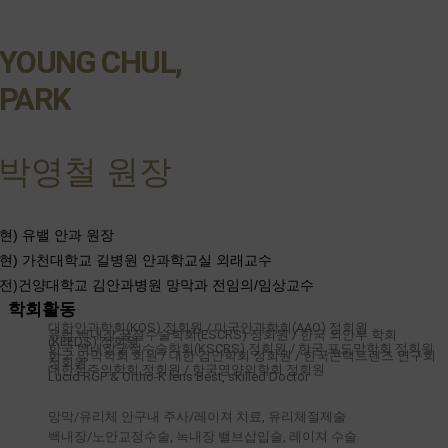
YOUNG CHUL,
PARK
박영철 원장
현) 유밸 안과 원장
현) 가천대학교 길병원 안과학교실 외래교수
전)건양대학교 김안과병원 망막과 전임의/임상교수
학회활동
대한안과학회(KOS) 정회원 / 미국안과학회(AAO) 정회원
유럽 백내장 굴절수술학회(ESCRS) 정회원 / 한국 외안부 학회
(KEEDS) 정회원
한국 백내장굴절수술학회(KSCRS) 정회원 / 한국 포도막학회 정회원
한국 망막학회 회원 / 대한 검안학회 정회원 / 한국콘택트렌즈 연구회
정회원
대한정주의학회 정회원 / 한국영양의학회 정회원
Lucid RGP & Ortho-K lens Best, skilled Doctor
망막/유리체 안구내 주사/레이져 치료, 유리체절제술
백내장/노안교정수술, 녹내장 밸브삽입술, 레이져 수술