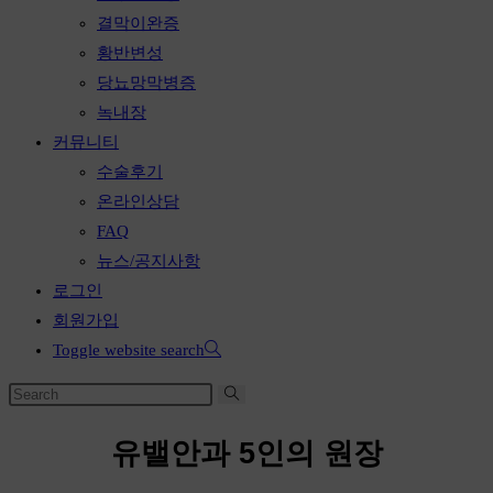
결막이완증
황반변성
당뇨망막병증
녹내장
커뮤니티
수술후기
온라인상담
FAQ
뉴스/공지사항
로그인
회원가입
Toggle website search
유밸안과 5인의 원장