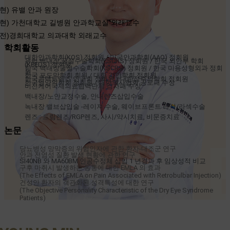
현) 유밸 안과 원장
현) 가천대학교 길병원 안과학교실 외래교수
전)경희대학교 의과대학 외래교수
학회활동
대한안과학회(KOS) 정회원 / 미국안과학회(AAO) 정회원
유럽 백내장 굴절수술학회(ESCRS) 정회원 / 한국 외안부 학회
(KEEDS) 정회원
한국 백내장굴절수술학회(KSCRS) 정회원 / 한국 미용성형외과 정회
원
한국 포도막학회 회원 / 대한 검안학회 정회원
한국콘택트렌즈 연구회 정회원 / 대한정주의학회 정회원
한국영양의학회 정회원 / 대한의사협회 공로패 수상
비전케어국제의료협력단체 감사패 수상
백내장/노안교정수술, 안내렌즈삽입수술
녹내장 밸브삽입술 -레이져 수술, 웨이브프론트 라식/라섹수술
렌즈 : 드림렌즈/RGP렌즈, 사시/약시치료, 비문증치료
논문
당뇨병성 망막증의 위험인자에 관한 환자-대조군 연구
안과 전염성 질환 발생 현황에 관한 연구
SI40NB 와 MA60BM 인공수정체 삽입 1 년경과 후 임상성적 비교
구후 마취시 발생하는 동통에 대한 EMLA 의 효과
(The Effects of EMLA on Pain Associated with Retrobulbar Injection)
건성안 환자의 객관화된 성격특성에 대한 연구
(The Objective Personality Characteristic of the Dry Eye Syndrome
Patients)