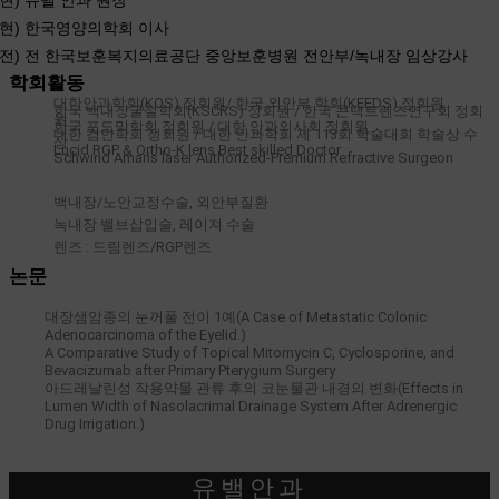
현) 유밸 안과 원장
현) 한국영양의학회 이사
전) 전 한국보훈복지의료공단 중앙보훈병원 전안부/녹내장 임상강사
학회활동
대한안과학회(KOS) 정회원/ 한국 외안부 학회(KEEDS) 정회원
한국 백내장굴절학회(KSCRS) 정회원 / 한국 콘택트렌즈연구회 정회
원
한국 포도막학회 정회원 / 대한 안과의사회 정회원
대한 검안학회 정회원 / 대한 안과학회 제 113회 학술대회 학술상 수
상
Lucid RGP & Ortho-K lens Best skilled Doctor
Schwind Amaris laser Authorized-Premium Refractive Surgeon
백내장/노안교정수술, 외안부질환
녹내장 밸브삽입술, 레이져 수술
렌즈 : 드림렌즈/RGP렌즈
논문
대장샘암종의 눈꺼풀 전이 1예(A Case of Metastatic Colonic
Adenocarcinoma of the Eyelid.)
A Comparative Study of Topical Mitomycin C, Cyclosporine, and
Bevacizumab after Primary Pterygium Surgery
아드레날린성 작용약물 관류 후의 코눈물관 내경의 변화(Effects in
Lumen Width of Nasolacrimal Drainage System After Adrenergic
Drug Irrigation.)
유밸안과