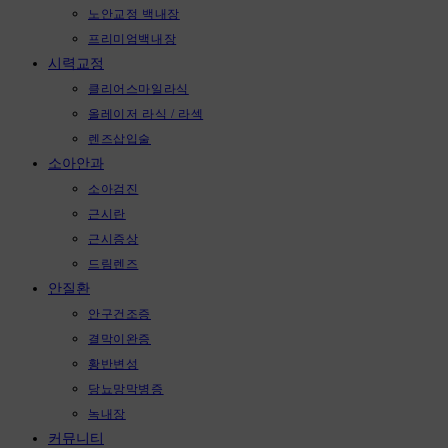
노안교정 백내장
프리미엄백내장
시력교정
클리어스마일라식
올레이저 라식 / 라섹
렌즈삽입술
소아안과
소아검진
근시란
근시증상
드림렌즈
안질환
안구건조증
결막이완증
황반변성
당뇨망막병증
녹내장
커뮤니티