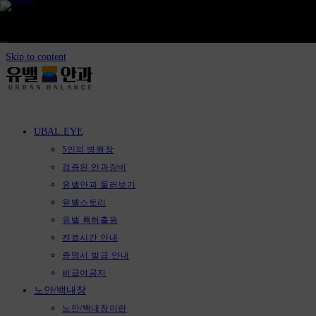
Skip to content
UBAL.EYE
5인의 병원장
검증된 안과장비
유밸안과 둘러보기
유밸스토리
유밸 특허출원
진료시간 안내
증명서 발급 안내
비급여공지
노안/백내장
노안/백내장이란