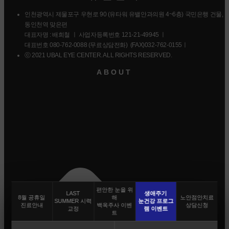
인천광역시 제물포구 우현로 90 (유타워 유밸안과의원 4~6층) 국민은행 건물,
동인천역 맞은편
대표자명 : 배희철 ㅣ 사업자등록번호 121-21-49945 ㅣ
대표번호 080-762-0088 (무료상담전화) (FAX)032-762-0155ㅣ
ⓒ 2021 UBAL EYE CENTER. ALL RIGHTS RESERVED.
ABOUT
편안한 눈을 위
LAST
생애주기
8월 공휴일
해
노안점안치료
SUMMER 시력
눈건강 프로그
진료안내
백옥주사 이벤
상담신청
교정
램 이벤트
트