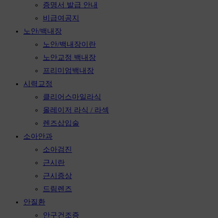
증명서 발급 안내
비급여공지
노안/백내장
노안/백내장이란
노안교정 백내장
프리미엄백내장
시력교정
클리어스마일라식
올레이저 라식 / 라섹
렌즈삽입술
소아안과
소아검진
근시란
근시증상
드림렌즈
안질환
안구건조증