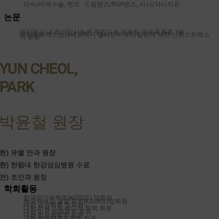
라식/라섹수술, 렌즈 : 드림렌즈/RGP렌즈, 사시/약시치료
논문
유리체강 내 트리암시놀론 주입으로 치유된 안유육종증 1예
배양망막색소상피세포에서 젤라틴아제의 발현에 대한 산화스트레스
의 영향
YUN CHEOL,
PARK
박윤철 원장
현) 유밸 안과 원장
현) 한림대 한강성심병원 수료
전) 조안과 원장
학회활동
한국외안부학회(KEEDS) 정회원
한국백내장 굴절 학회(KSCRS)정회원
대한 검안학회 정회원
대한 미용성형 레이저 학회 회원
대한 미용 외과학회 회원
대한 항노화학회 회원
대한 약물영향의학회 회원