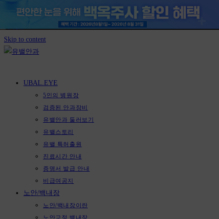
Skip to content
UBAL.EYE
5인의 병원장
검증된 안과장비
유밸안과 둘러보기
유밸스토리
유밸 특허출원
진료시간 안내
증명서 발급 안내
비급여공지
노안/백내장
노안/백내장이란
노안교정 백내장