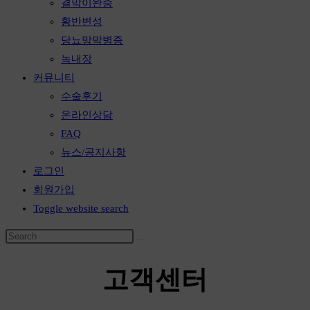
결막이완증
황반변성
당뇨망막병증
녹내장
커뮤니티
수술후기
온라인상담
FAQ
뉴스/공지사항
로그인
회원가입
Toggle website search
고객센터