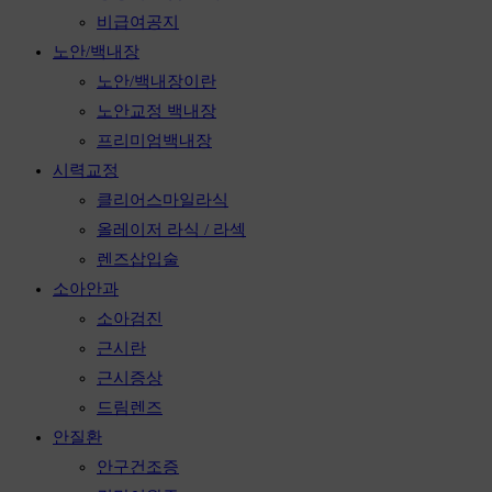
비급여공지
노안/백내장
노안/백내장이란
노안교정 백내장
프리미엄백내장
시력교정
클리어스마일라식
올레이저 라식 / 라섹
렌즈삽입술
소아안과
소아검진
근시란
근시증상
드림렌즈
안질환
안구건조증