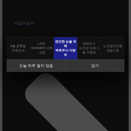
비급여공지
편안한 눈을 위
LAST
생애주기
8월 공휴일
해
노안점안치료
SUMMER 시력
눈건강 프로그
진료안내
백옥주사 이벤
상담신청
교정
램 이벤트
트
오늘 하루 열지 않음
닫기